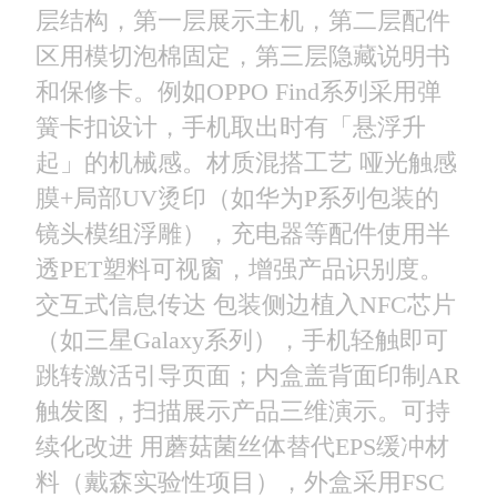
层结构，第一层展示主机，第二层配件
区用模切泡棉固定，第三层隐藏说明书
和保修卡。例如OPPO Find系列采用弹
簧卡扣设计，手机取出时有「悬浮升
起」的机械感。 ​材质混搭工艺 哑光触感
膜+局部UV烫印（如华为P系列包装的
镜头模组浮雕），充电器等配件使用半
透PET塑料可视窗，增强产品识别度。 ​
交互式信息传达 包装侧边植入NFC芯片
（如三星Galaxy系列），手机轻触即可
跳转激活引导页面；内盒盖背面印制AR
触发图，扫描展示产品三维演示。 ​可持
续化改进 用蘑菇菌丝体替代EPS缓冲材
料（戴森实验性项目），外盒采用FSC