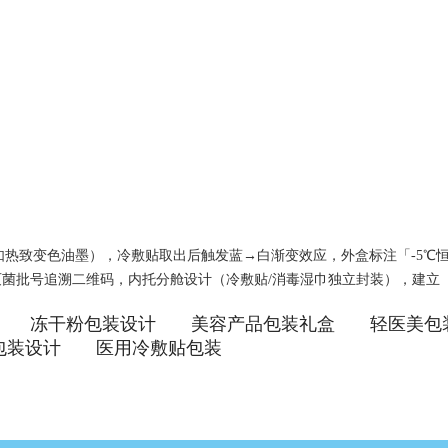
料（如热致变色油墨），冷敷贴取出后触发蓝→白渐变效应，外盒标注「-5
+灭菌批号追溯二维码，内托分舱设计（冷敷贴/消毒湿巾独立封装），建
冻干粉包装设计
美容产品包装礼盒
轻医美包
包装设计
医用冷敷贴包装